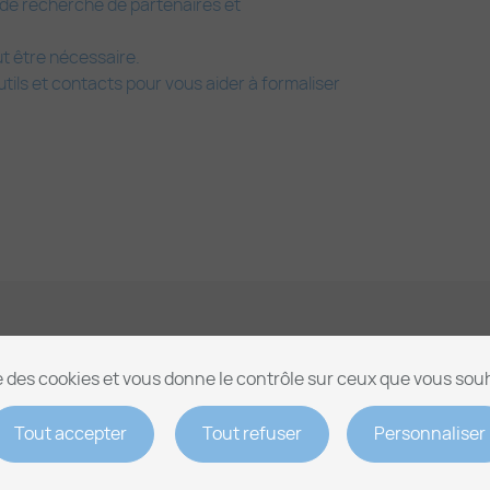
 de recherche de partenaires et
t être nécessaire.
tils et contacts pour vous aider à formaliser
se des cookies et vous donne le contrôle sur ceux que vous sou
Tout accepter
Tout refuser
Personnaliser
ion des cookies
Contact
Charte cookies
Mentions 