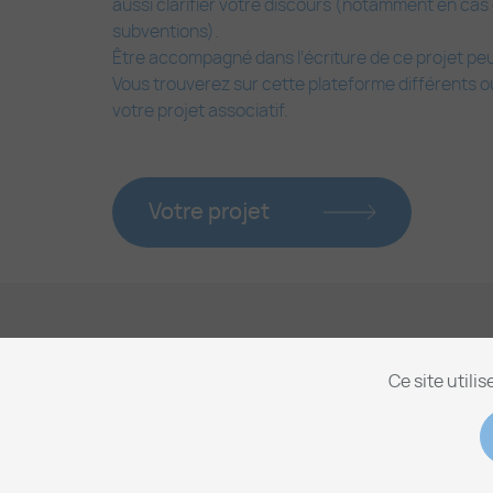
aussi clarifier votre discours (notamment en cas
subventions).
Être accompagné dans l’écriture de ce projet peu
Vous trouverez sur cette plateforme différents ou
votre projet associatif.
Votre projet
Ce site utili
Gest