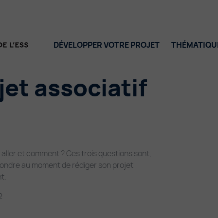
DÉVELOPPER VOTRE PROJET
THÉMATIQU
jet associatif
ller et comment ? Ces trois questions sont,
épondre au moment de rédiger son projet
t.
2